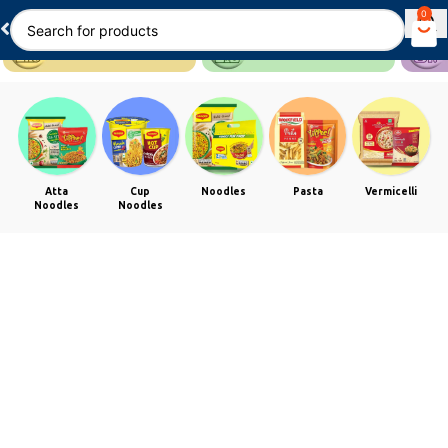
0
Atta
Cup
Noodles
Pasta
Vermicelli
Noodles
Noodles