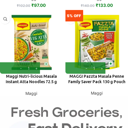
₹
97.00
₹
133.00
₹
102.00
₹
140.00
5% OFF
Maggi Nutri-licious Masala
MAGGI Pazzta Masala Penne
Instant Atta Noodles 72.5 g
Family Saver Pack 130 g Pouch
(Pouch)
Maggi
Maggi
₹
51.30
₹
24.00
₹
54.00